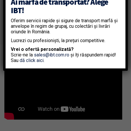
Ai marfă de transportat? Alege
IBT!
MATERIALS &
Oferim servicii rapide și sigure de transport marfă și
ACCESSORIES
anvelope în regim de grupaj, cu colectări și livrări
oriunde în România.
Lucrezi cu profesioniști, la prețuri competitive.
Vrei o ofertă personalizată?
Scrie-ne la
sales@ibt.com.ro
și îți răspundem rapid!
Sau
dă click aici
.